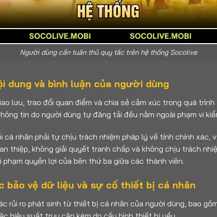
Người dùng cần tuân thủ quy tắc trên hệ thống Socolive
ội dung và bình luận của người dùng
ao lưu, trao đổi quan điểm và chia sẻ cảm xúc trong quá trình 
thông tin do người dùng tự đăng tải đều nằm ngoài phạm vi kiể
i cá nhân phải tự chịu trách nhiệm pháp lý về tính chính xác,
n thiệp, không giải quyết tranh chấp và không chịu trách nhiệ
vi phạm quyền lợi của bên thứ ba giữa các thành viên.
c bảo vệ dữ liệu và sự cố thiết bị cá nhân
ác rủi ro phát sinh từ thiết bị cá nhân của người dùng, bao g
c hiệu suất truy cập kém do cấu hình thiết bị yếu.