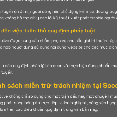
tuyến ổn định, người dùng nên chủ động kiểm tra đường truyền
ảng không hỗ trợ xử lý các lỗi kỹ thuật xuất phát từ phía người
 đến việc tuân thủ quy định pháp luật
olive được cung cấp nhằm phục vụ nhu cầu giải trí thuần túy
g hợp người dùng sử dụng nội dung website cho các mục đích v
thủ các quy định pháp lý liên quan và thực hiện đúng chuẩn mự
 tuyến.
h sách miễn trừ trách nhiệm tại Soco
live không chỉ áp dụng cho một trận đấu hay một chuyên mục r
ng phát sóng bóng đá trực tiếp, video highlight, bảng xếp hạng
ựa trên các điều khoản quy định trong văn bản này.