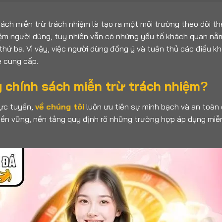
 sách miễn trừ trách nhiệm là tạo ra một môi trường theo dõi t
ghiệm người dùng, tuy nhiên vẫn có những yếu tố khách quan 
hứ ba. Vì vậy, việc người dùng đồng ý và tuân thủ các điều kho
e cung cấp.
g chính sách miễn trừ trách nhiệm?
trực tuyến,
về chúng tôi
luôn ưu tiên sự minh bạch và an toàn
 bền vững, nền tảng quy định rõ những trường hợp áp dụng mi