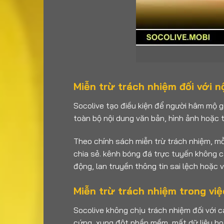
Miễn trừ trách nhiệm đối với n
Socolive tạo điều kiện để người hâm mộ gi
toàn bộ nội dung văn bản, hình ảnh hoặc 
Theo chính sách miễn trừ trách nhiệm, mỗ
chia sẻ. kênh bóng đá trực tuyến không ca
động, lan truyền thông tin sai lệch hoặc 
Miễn trừ trách nhiệm trong việ
Socolive không chịu trách nhiệm đối với c
cứng, xung đột phần mềm, mất dữ liệu hoặ