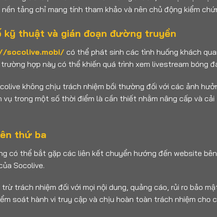
ên nền tảng chỉ mang tính tham khảo và nên chủ động kiểm chứng
ố kỹ thuật và gián đoạn đường truyền
//socolive.mobi/
có thể phát sinh các tình huống khách quan
rường hợp này có thể khiến quá trình xem livestream bóng đá
colive không chịu trách nhiệm bồi thường đối với các ảnh hưở
 vụ trong một số thời điểm là cần thiết nhằm nâng cấp và cải 
bên thứ ba
ùng có thể bắt gặp các liên kết chuyển hướng đến website bên 
của Socolive.
 trừ trách nhiệm đối với mọi nội dung, quảng cáo, rủi ro bảo 
iểm soát hành vi truy cập và chịu hoàn toàn trách nhiệm cho 