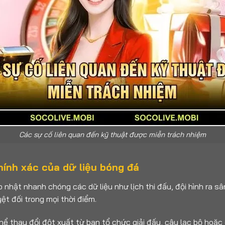
Các sự cố liên quan đến kỹ thuật được miễn trách nhiệm
hính xác của dữ liệu bóng đá
 nhật nhanh chóng các dữ liệu như lịch thi đấu, đội hình ra sân
ệt đối trong mọi thời điểm.
ể thay đổi đột xuất từ ban tổ chức giải đấu, câu lạc bộ hoặc 