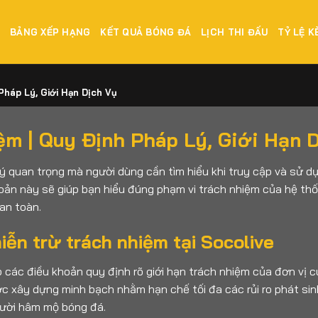
E
BẢNG XẾP HẠNG
KẾT QUẢ BÓNG ĐÁ
LỊCH THI ĐẤU
TỶ LỆ K
Pháp Lý, Giới Hạn Dịch Vụ
ệm | Quy Định Pháp Lý, Giới Hạn D
lý quan trọng mà người dùng cần tìm hiểu khi truy cập và sử d
hoản này sẽ giúp bạn hiểu đúng phạm vi trách nhiệm của hệ t
an toàn.
ễn trừ trách nhiệm tại Socolive
 các điều khoản quy định rõ giới hạn trách nhiệm của đơn vị cu
c xây dựng minh bạch nhằm hạn chế tối đa các rủi ro phát sinh
gười hâm mộ bóng đá.