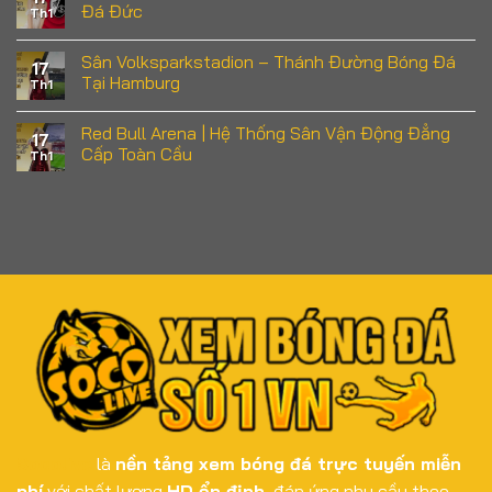
–
luận
Đá Đức
Th1
Trải
ở
Nghiệm
CLB
Không
Đại
Hoffenheim
có
Sân Volksparkstadion – Thánh Đường Bóng Đá
Dương
–
bình
17
Sôi
Bước
luận
Tại Hamburg
Th1
Động
Ngoặt
ở
Và
Lớn
CLB
Không
Đầy
Lịch
Freiburg
có
Red Bull Arena | Hệ Thống Sân Vận Động Đẳng
Thử
Sử
–
bình
17
Thách
Tạo
Bản
luận
Cấp Toàn Cầu
Th1
Tên
Ngã
ở
Tuổi
Riêng
Sân
Không
Trong
Volksparkstadion
có
Lòng
–
bình
Bóng
Thánh
luận
Đá
Đường
ở
Đức
Bóng
Red
Đá
Bull
Tại
Arena
Hamburg
|
Hệ
Thống
Sân
Vận
Động
Đẳng
Cấp
Toàn
Cầu
Socolive
là
nền tảng xem bóng đá trực tuyến miễn
phí
với chất lượng
HD ổn định
, đáp ứng nhu cầu theo