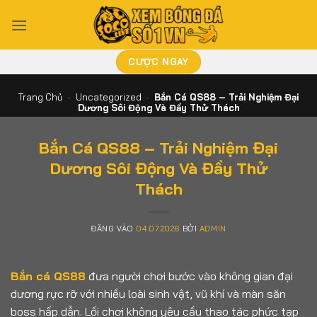
Bỏ
qua
nội
dung
CƯỢC NGAY
Trang Chủ
-
Uncategorized
-
Bắn Cá QS88 – Trải Nghiệm Đại
Dương Sôi Động Và Đầy Thử Thách
Bắn Cá QS88 – Trải Nghiệm Đại
Dương Sôi Động Và Đầy Thử
Thách
ĐĂNG VÀO
04.07.2026
BỞI
ADMIN
Bắn cá QS88
đưa người chơi bước vào không gian đại
dương rực rỡ với nhiều loài sinh vật, vũ khí và màn săn
boss hấp dẫn. Lối chơi không yêu cầu thao tác phức tạp