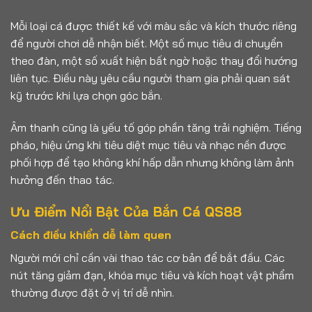
Mỗi loại cá được thiết kế với màu sắc và kích thước riêng
để người chơi dễ nhận biết. Một số mục tiêu di chuyển
theo đàn, một số xuất hiện bất ngờ hoặc thay đổi hướng
liên tục. Điều này yêu cầu người tham gia phải quan sát
kỹ trước khi lựa chọn góc bắn.
Âm thanh cũng là yếu tố góp phần tăng trải nghiệm. Tiếng
pháo, hiệu ứng khi tiêu diệt mục tiêu và nhạc nền được
phối hợp để tạo không khí hấp dẫn nhưng không làm ảnh
hưởng đến thao tác.
Ưu Điểm Nổi Bật Của Bắn Cá QS88
Cách điều khiển dễ làm quen
Người mới chỉ cần vài thao tác cơ bản để bắt đầu. Các
nút tăng giảm đạn, khóa mục tiêu và kích hoạt vật phẩm
thường được đặt ở vị trí dễ nhìn.