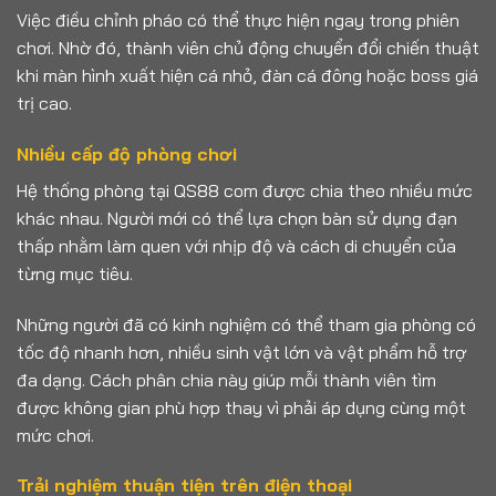
Việc điều chỉnh pháo có thể thực hiện ngay trong phiên
chơi. Nhờ đó, thành viên chủ động chuyển đổi chiến thuật
khi màn hình xuất hiện cá nhỏ, đàn cá đông hoặc boss giá
trị cao.
Nhiều cấp độ phòng chơi
Hệ thống phòng tại QS88 com được chia theo nhiều mức
khác nhau. Người mới có thể lựa chọn bàn sử dụng đạn
thấp nhằm làm quen với nhịp độ và cách di chuyển của
từng mục tiêu.
Những người đã có kinh nghiệm có thể tham gia phòng có
tốc độ nhanh hơn, nhiều sinh vật lớn và vật phẩm hỗ trợ
đa dạng. Cách phân chia này giúp mỗi thành viên tìm
được không gian phù hợp thay vì phải áp dụng cùng một
mức chơi.
Trải nghiệm thuận tiện trên điện thoại