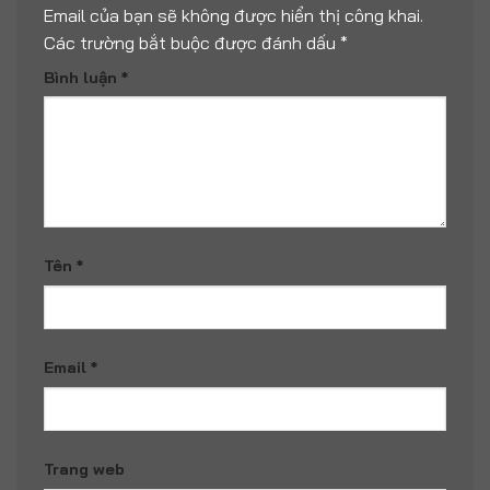
Email của bạn sẽ không được hiển thị công khai.
Các trường bắt buộc được đánh dấu
*
Bình luận
*
Tên
*
Email
*
Trang web