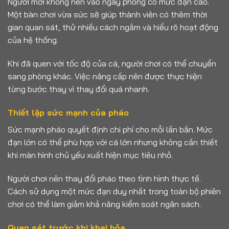
Người mới không nên vào ngay phòng có mức đạn cao.
Một bàn chơi vừa sức sẽ giúp thành viên có thêm thời
gian quan sát, thử nhiều cách ngắm và hiểu rõ hoạt động
của hệ thống.
Khi đã quen với tốc độ của cá, người chơi có thể chuyển
sang phòng khác. Việc nâng cấp nên được thực hiện
từng bước thay vì thay đổi quá nhanh.
Thiết lập sức mạnh của pháo
Sức mạnh pháo quyết định chi phí cho mỗi lần bắn. Mức
đạn lớn có thể phù hợp với cá lớn nhưng không cần thiết
khi màn hình chủ yếu xuất hiện mục tiêu nhỏ.
Người chơi nên thay đổi pháo theo tình hình thực tế.
Cách sử dụng một mức đạn duy nhất trong toàn bộ phiên
chơi có thể làm giảm khả năng kiểm soát ngân sách.
Quan sát trước khi khai hỏa