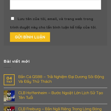
Lưu tên của tôi, email, và trang web trong
trình duyệt này cho lần bình luận kế tiếp của tôi.
Bài viết mới
Bắn Cá QS88 – Trải Nghiệm Đại Dương Sôi Động
04
Và Đầy Thử Thách
Th7
Không
có
CLB Hoffenheim – Bước Ngoặt Lớn Lịch Sử Tạo
bình
17
luận
Tên Tuổi
Th1
ở
Bắn
Không
Cá
có
CLB Freiburg – Bản Ngã Riêng Trong Lòng Bóng
QS88
bình
17