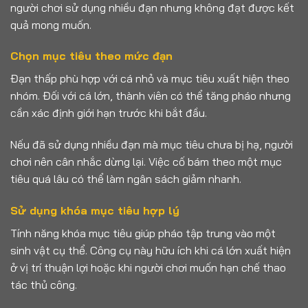
người chơi sử dụng nhiều đạn nhưng không đạt được kết
quả mong muốn.
Chọn mục tiêu theo mức đạn
Đạn thấp phù hợp với cá nhỏ và mục tiêu xuất hiện theo
nhóm. Đối với cá lớn, thành viên có thể tăng pháo nhưng
cần xác định giới hạn trước khi bắt đầu.
Nếu đã sử dụng nhiều đạn mà mục tiêu chưa bị hạ, người
chơi nên cân nhắc dừng lại. Việc cố bám theo một mục
tiêu quá lâu có thể làm ngân sách giảm nhanh.
Sử dụng khóa mục tiêu hợp lý
Tính năng khóa mục tiêu giúp pháo tập trung vào một
sinh vật cụ thể. Công cụ này hữu ích khi cá lớn xuất hiện
ở vị trí thuận lợi hoặc khi người chơi muốn hạn chế thao
tác thủ công.