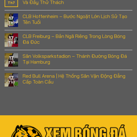
Và Đầy Thử Thách
Th7
Không
có
CLB Hoffenheim – Bước Ngoặt Lớn Lịch Sử Tạo
bình
17
luận
Tên Tuổi
Th1
ở
Bắn
Không
Cá
có
CLB Freiburg – Bản Ngã Riêng Trong Lòng Bóng
QS88
bình
17
–
luận
Đá Đức
Th1
Trải
ở
Nghiệm
CLB
Không
Đại
Hoffenheim
có
Sân Volksparkstadion – Thánh Đường Bóng Đá
Dương
–
bình
17
Sôi
Bước
luận
Tại Hamburg
Th1
Động
Ngoặt
ở
Và
Lớn
CLB
Không
Đầy
Lịch
Freiburg
có
Red Bull Arena | Hệ Thống Sân Vận Động Đẳng
Thử
Sử
–
bình
17
Thách
Tạo
Bản
luận
Cấp Toàn Cầu
Th1
Tên
Ngã
ở
Tuổi
Riêng
Sân
Không
Trong
Volksparkstadion
có
Lòng
–
bình
Bóng
Thánh
luận
Đá
Đường
ở
Đức
Bóng
Red
Đá
Bull
Tại
Arena
Hamburg
|
Hệ
Thống
Sân
Vận