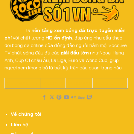
Động
Đẳng
Cấp
Toàn
Cầu
Socolive
là
nền tảng xem bóng đá trực tuyến miễn
phí
với chất lượng
HD ổn định
, đáp ứng nhu cầu theo
dõi bóng đá online của đông đảo người hâm mộ. Socolive
TV phát sóng đầy đủ các
giải đấu lớn
như Ngoại Hạng
Anh, Cúp C1 châu Âu, La Liga, Euro và World Cup, giúp
người xem không bỏ lỡ bất kỳ trận cầu quan trọng nào.
NK88.MONSTER
QS88.WIKI
UU88.DOG
TR88.MONSTER
Về chúng tôi
Liên hệ