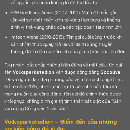
về nguồn lợi nhuận khổng lồ để tái đầu tư.
HSH Nordbank Arena (2007-2010): Một cột mốc gắn
liền với sự phát triển kinh tế vùng Hamburg và khẳng
định vị thế vững chắc của các tập đoàn tài chính lớn.
Imtech Arena (2010-2015): Tên gọi cuối cùng trước khi
sân chính thức quay trở lại với danh xưng truyền
thống, đánh dấu sự hồi sinh của giá trị văn hóa lâu đời.
Tuy nhiên, bất chấp những biến động về mặt giấy tờ, cái
tên
Volksparkstadion
vẫn được cộng đồng
Socolive
TV
và người dân địa phương bảo vệ một cách quyết liệt.
Kể từ năm 2015, nhờ sự hỗ trợ từ các nhà hảo tâm và
mong muốn của cộng đồng, tên gọi đã chính thức được
khôi phục, khẳng định giá trị tinh thần bất diệt của “Sân
vận động Công viên Nhân dân”.
Volksparkstadion – Điểm đến của những
sự kiện bóng đá vĩ đại