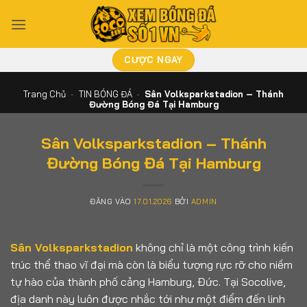
Bỏ
qua
nội
dung
CƯỢC NGAY
Trang Chủ
-
TIN BÓNG ĐÁ
-
Sân Volksparkstadion – Thánh
Đường Bóng Đá Tại Hamburg
Sân Volksparkstadion – Thánh
Đường Bóng Đá Tại Hamburg
ĐĂNG VÀO
17.01.2026
BỞI
ADMIN
Sân Volksparkstadion
không chỉ là một công trình kiến
trúc thể thao vĩ đại mà còn là biểu tượng rực rỡ cho niềm
tự hào của thành phố cảng Hamburg, Đức. Tại Socolive,
địa danh này luôn được nhắc tới như một điểm đến linh