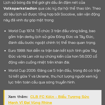
Lịch sử bóng đá thế giới ghi dấu ấn đậm nét của
Volksparkstadion
qua các kỳ đại hội thể thao lớn. Theo
dữ liệu lịch sử được tổng hợp bởi Socolive, sân vận động
này đã vinh dự góp mặt trong:
World Cup 1974: Tổ chức 3 trận đấu vòng bảng, bao
gồm trận derby lịch sử giữa Đông Đức và Tây Đức,
đánh dấu bước ngoặt chính trị thể thao quan trọng.
Euro 1988: Nơi diễn ra trận bán kết kịch tính giữa Tây
Đức và Hà Lan với sự chứng kiến của hơn 56.000 cổ
động viên cuồng nhiệt trên khán đài.
World Cup 2006: Đăng cai 5 trận đấu, trong đó có trận
tứ kết giữa Ý và Ukraine, thu hút lượng người xem kỷ
lục trên toàn cầu qua sóng truyền hình.
Xem thêm:
CLB FC Köln - Biểu Tượng Sức
Mạnh Vĩ Đại Vùng Rhine