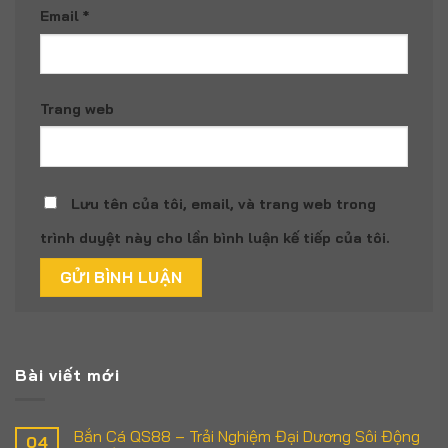
Email
*
Trang web
Lưu tên của tôi, email, và trang web trong
trình duyệt này cho lần bình luận kế tiếp của tôi.
Bài viết mới
Bắn Cá QS88 – Trải Nghiệm Đại Dương Sôi Động
04