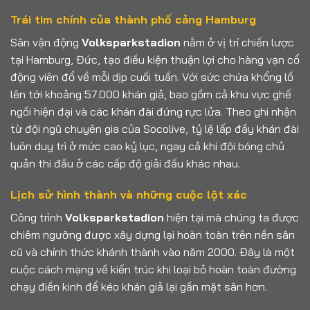
Trái tim chính của thành phố cảng Hamburg
Sân vận động
Volksparkstadion
nằm ở vị trí chiến lược
tại Hamburg, Đức, tạo điều kiện thuận lợi cho hàng vạn cổ
động viên đổ về mỗi dịp cuối tuần. Với sức chứa khổng lồ
lên tới khoảng 57.000 khán giả, bao gồm cả khu vực ghế
ngồi hiện đại và các khán đài đứng rực lửa. Theo ghi nhận
từ đội ngũ chuyên gia của Socolive, tỷ lệ lấp đầy khán đài
luôn duy trì ở mức cao kỷ lục, ngay cả khi đội bóng chủ
quản thi đấu ở các cấp độ giải đấu khác nhau.
Lịch sử hình thành và những cuộc lột xác
Công trình
Volksparkstadion
hiện tại mà chúng ta được
chiêm ngưỡng được xây dựng lại hoàn toàn trên nền sân
cũ và chính thức khánh thành vào năm 2000. Đây là một
cuộc cách mạng về kiến trúc khi loại bỏ hoàn toàn đường
chạy điền kinh để kéo khán giả lại gần mặt sân hơn.