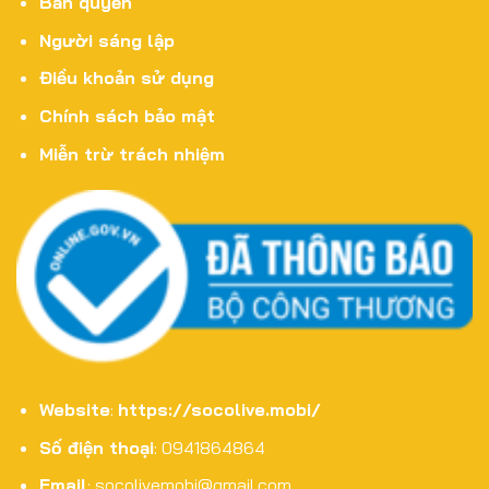
Bản quyền
Người sáng lập
Điều khoản sử dụng
Chính sách bảo mật
Miễn trừ trách nhiệm
Website
:
https://socolive.mobi/
Số điện thoại
: 0941864864
Email
:
socolivemobi@gmail.com