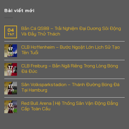
Bài viết mới
Bắn Cá QS88 – Trải Nghiệm Đại Dương Sôi Động
04
Và Đầy Thử Thách
Th7
Không
có
CLB Hoffenheim – Bước Ngoặt Lớn Lịch Sử Tạo
bình
17
luận
Tên Tuổi
Th1
ở
Bắn
Không
Cá
có
CLB Freiburg – Bản Ngã Riêng Trong Lòng Bóng
QS88
bình
17
–
luận
Đá Đức
Th1
Trải
ở
Nghiệm
CLB
Không
Đại
Hoffenheim
có
Sân Volksparkstadion – Thánh Đường Bóng Đá
Dương
–
bình
17
Sôi
Bước
luận
Tại Hamburg
Th1
Động
Ngoặt
ở
Và
Lớn
CLB
Không
Đầy
Lịch
Freiburg
có
Red Bull Arena | Hệ Thống Sân Vận Động Đẳng
Thử
Sử
–
bình
17
Thách
Tạo
Bản
luận
Cấp Toàn Cầu
Th1
Tên
Ngã
ở
Tuổi
Riêng
Sân
Không
Trong
Volksparkstadion
có
Lòng
–
bình
Bóng
Thánh
luận