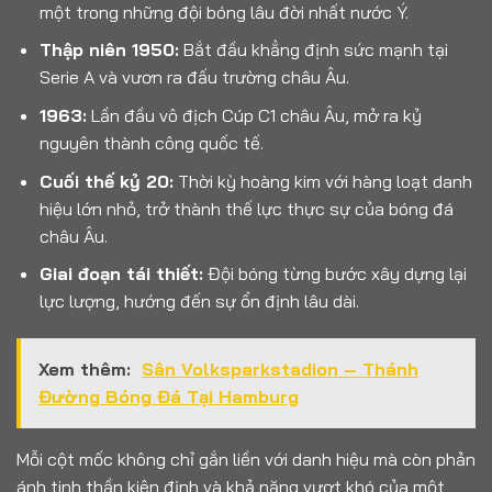
một trong những đội bóng lâu đời nhất nước Ý.
Thập niên 1950:
Bắt đầu khẳng định sức mạnh tại
Serie A và vươn ra đấu trường châu Âu.
1963:
Lần đầu vô địch Cúp C1 châu Âu, mở ra kỷ
nguyên thành công quốc tế.
Cuối thế kỷ 20:
Thời kỳ hoàng kim với hàng loạt danh
hiệu lớn nhỏ, trở thành thế lực thực sự của bóng đá
châu Âu.
Giai đoạn tái thiết:
Đội bóng từng bước xây dựng lại
lực lượng, hướng đến sự ổn định lâu dài.
Xem thêm:
Sân Volksparkstadion – Thánh
Đường Bóng Đá Tại Hamburg
Mỗi cột mốc không chỉ gắn liền với danh hiệu mà còn phản
ánh tinh thần kiên định và khả năng vượt khó của một